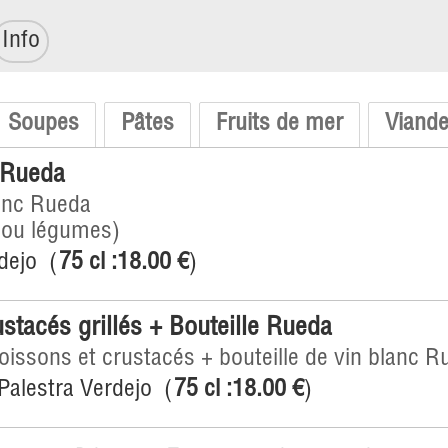
Info
Soupes
Pâtes
Fruits de mer
Viand
e Rueda
lanc Rueda
e ou légumes)
dejo
(
75 cl :
18.00 €
)
stacés grillés + Bouteille Rueda
issons et crustacés + bouteille de vin blanc R
Palestra Verdejo
(
75 cl :
18.00 €
)